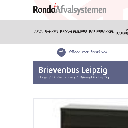
A
AFVALBAKKEN
PEDAALEMMERS
PAPIERBAKKEN
PAPIE
Alleen voor bedrijven
Brievenbus Leipzig
Home
Brievenbussen
Brievenbus Leipzig