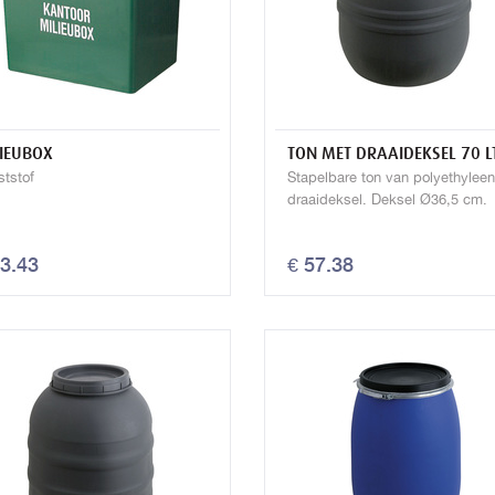
IEUBOX
TON MET DRAAIDEKSEL 70 L
ststof
Stapelbare ton van polyethylee
draaideksel. Deksel Ø36,5 cm.
13.43
€ 57.38