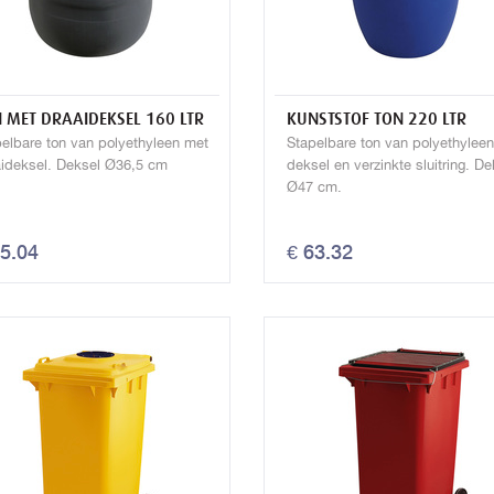
 MET DRAAIDEKSEL 160 LTR
KUNSTSTOF TON 220 LTR
elbare ton van polyethyleen met
Stapelbare ton van polyethylee
aideksel. Deksel Ø36,5 cm
deksel en verzinkte sluitring. De
Ø47 cm.
85.04
€ 63.32