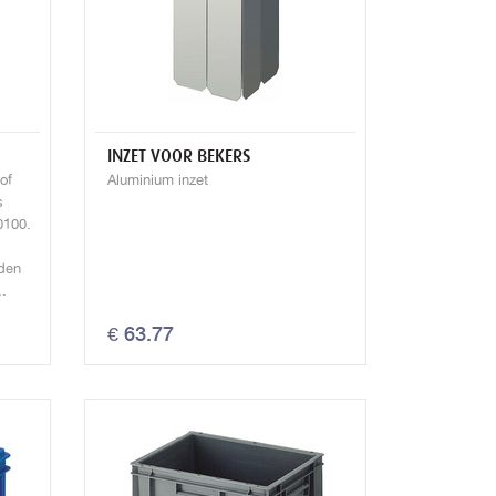
INZET VOOR BEKERS
of
Aluminium inzet
s
0100.
rden
..
€ 63.77