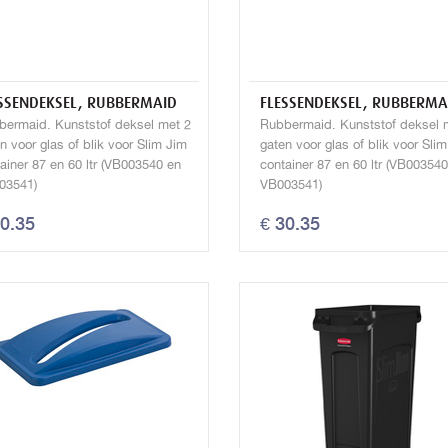
SSENDEKSEL, RUBBERMAID
FLESSENDEKSEL, RUBBERMA
bermaid. Kunststof deksel met 2
Rubbermaid. Kunststof deksel 
n voor glas of blik voor Slim Jim
gaten voor glas of blik voor Sli
ainer 87 en 60 ltr (VB003540 en
container 87 en 60 ltr (VB00354
03541)
VB003541)
30.35
€ 30.35