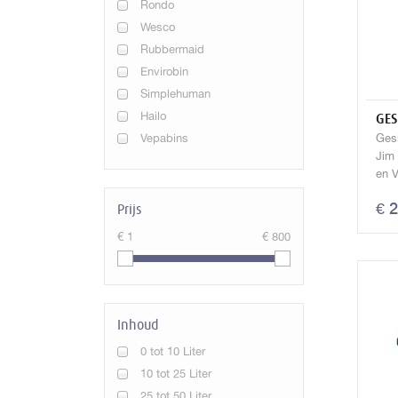
Rondo
Wesco
Rubbermaid
Envirobin
Simplehuman
Hailo
GES
Vepabins
Gesl
Jim 
en 
€ 
Prijs
€ 1
€ 800
Inhoud
0 tot 10 Liter
10 tot 25 Liter
25 tot 50 Liter