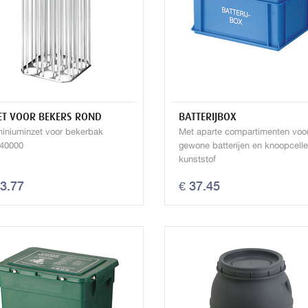
ET VOOR BEKERS ROND
BATTERIJBOX
miniuminzet voor bekerbak
Met aparte compartimenten voo
40000
gewone batterijen en knoopcell
kunststof
63.77
€ 37.45